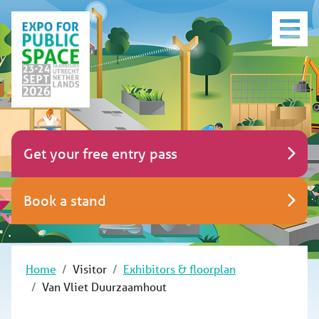
Get your free entry pass
Book a stand
Home
Visitor
Exhibitors & floorplan
Van Vliet Duurzaamhout